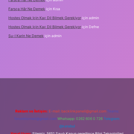
Farsça Hâr Ne Demek
için
Kısa
Hostes Olmak Için Kaç Dil Bilmek Gerekiyor
için
admin
Hostes Olmak Için Kaç Dil Bilmek Gerekiyor
için
Defne
Su-I Karin Ne Demek
için
admin
dresi
betexper.xyz
m elexbet
Reklam ve İletişim:
E-mail:
backlinkpaneli@gmail.com
Teams:
forumhizmeti@gmail.com
Whatsapp: 0262 606 0 726
Telegram:
@karabul
Yasal Uyarı:
Sitemiz, 5651 Sayılı Kanun gereğince Bilgi Teknolojileri