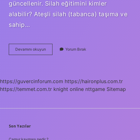
güncellenir. Silah eğitimini kimler
alabilir? Ateşli silah (tabanca) taşıma ve
sahip…
Atış
Devamını okuyun
Yorum Bırak
Eğitimi
Ne
Kadar
Sürer
https://guvercinforum.com
https://haironplus.com.tr
https://temmet.com.tr
knight online
nttgame
Sitemap
SIDEBAR
Son Yazılar
Çamur kayması nedir ?