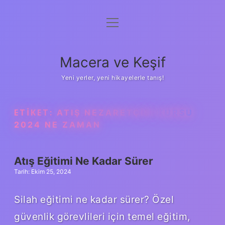
menüyü
Anasayfa
aç
Gizlilik Politikası
Macera ve Keşif
Yasal Uyarı
Yeni yerler, yeni hikayelerle tanış!
Hakkımızda
ETIKET:
ATIŞ NEZARETÇISI KURSU
2024 NE ZAMAN
Atış Eğitimi Ne Kadar Sürer
Tarih: Ekim 25, 2024
Silah eğitimi ne kadar sürer? Özel
güvenlik görevlileri için temel eğitim,