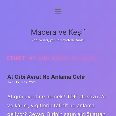
menüyü
Anasayfa
aç
Gizlilik Politikası
Macera ve Keşif
Yasal Uyarı
Yeni yerler, yeni hikayelerle tanış!
Hakkımızda
ETIKET:
AT GIBI AVRAT NE DEMEK
At Gibi Avrat Ne Anlama Gelir
Tarih: Ekim 29, 2024
At gibi avrat ne demek? TDK atasözü “At
ve karısı, yiğitlerin talihi” ne anlama
geliyor? Cevap: Birinin satın aldığı attan