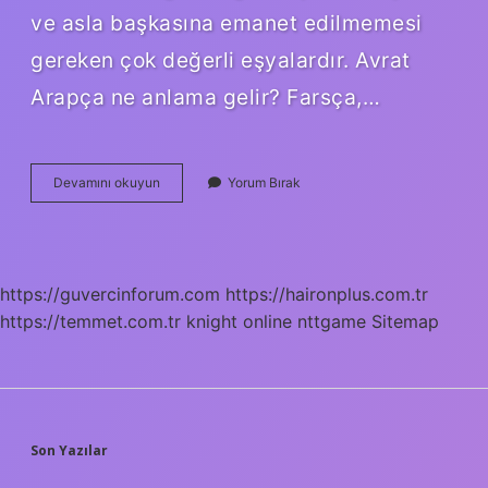
ve asla başkasına emanet edilmemesi
gereken çok değerli eşyalardır. Avrat
Arapça ne anlama gelir? Farsça,…
At
Devamını okuyun
Yorum Bırak
Gibi
Avrat
Ne
Anlama
Gelir
https://guvercinforum.com
https://haironplus.com.tr
https://temmet.com.tr
knight online
nttgame
Sitemap
SIDEBAR
Son Yazılar