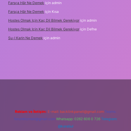
Farsça Hâr Ne Demek
için
admin
Farsça Hâr Ne Demek
için
Kısa
Hostes Olmak Için Kaç Dil Bilmek Gerekiyor
için
admin
Hostes Olmak Için Kaç Dil Bilmek Gerekiyor
için
Defne
Su-I Karin Ne Demek
için
admin
adresi
betexper.xyz
m elexbet
Reklam ve İletişim:
E-mail:
backlinkpaneli@gmail.com
Teams:
forumhizmeti@gmail.com
Whatsapp: 0262 606 0 726
Telegram:
@karabul