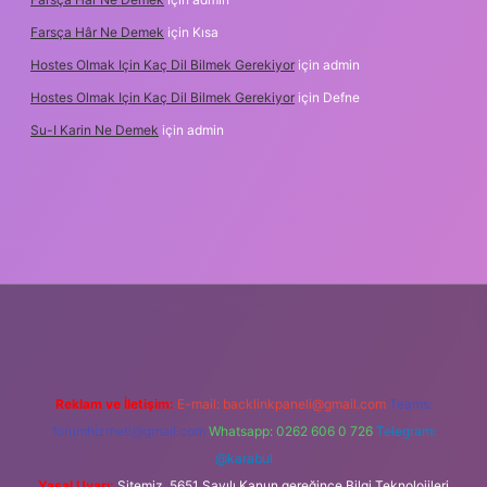
Farsça Hâr Ne Demek
için
Kısa
Hostes Olmak Için Kaç Dil Bilmek Gerekiyor
için
admin
Hostes Olmak Için Kaç Dil Bilmek Gerekiyor
için
Defne
Su-I Karin Ne Demek
için
admin
adresi
betexper.xyz
m elexbet
Reklam ve İletişim:
E-mail:
backlinkpaneli@gmail.com
Teams:
forumhizmeti@gmail.com
Whatsapp: 0262 606 0 726
Telegram:
@karabul
Yasal Uyarı:
Sitemiz, 5651 Sayılı Kanun gereğince Bilgi Teknolojileri