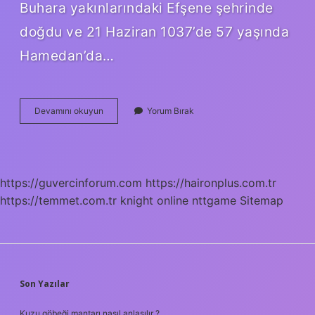
Buhara yakınlarındaki Efşene şehrinde
doğdu ve 21 Haziran 1037’de 57 yaşında
Hamedan’da…
Ibni
Devamını okuyun
Yorum Bırak
Sinaya
Neden
Ibni
Sina
Denir
https://guvercinforum.com
https://haironplus.com.tr
https://temmet.com.tr
knight online
nttgame
Sitemap
SIDEBAR
Son Yazılar
Kuzu göbeği mantarı nasıl anlaşılır ?