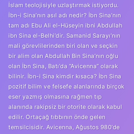
İslam teolojisiyle uzlaştırmak istiyordu.
İbn-i Sina’nın asıl adı nedir? İbn Sina’nın
tam adı Ebu Ali el-Hüseyin ibni Abdullah
ibn Sina el-Belhi’dir. Samanid Sarayı’nın
mali görevlilerinden biri olan ve seçkin
bir alim olan Abdullah Bin Sina’nın oğlu
olan İbn Sina, Batı’da “Avicenna” olarak
bilinir. İbn-i Sina kimdir kısaca? İbn Sina
pozitif bilim ve felsefe alanlarında birçok
eser yazmış olmasına rağmen tıp
alanında rakipsiz bir otorite olarak kabul
edilir. Ortaçağ tıbbının önde gelen
temsilcisidir. Avicenna, Ağustos 980’de