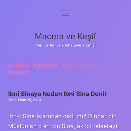
menüyü
Anasayfa
aç
Gizlilik Politikası
Macera ve Keşif
Yasal Uyarı
Yeni yerler, yeni hikayelerle tanış!
Hakkımızda
ETIKET:
ARAPÇA İBNI SINA NE
DEMEK
Ibni Sinaya Neden Ibni Sina Denir
Tarih: Ekim 25, 2024
İbn-i Sina İslamdan çıktı mı? Dindar bir
Müslüman olan İbn Sina, akılcı felsefeyi