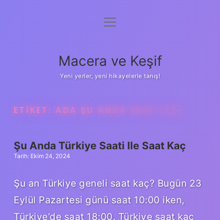
menüyü
Anasayfa
aç
Gizlilik Politikası
Macera ve Keşif
Yasal Uyarı
Yeni yerler, yeni hikayelerle tanış!
Hakkımızda
ETIKET:
ADA ŞU ANDA SAAT KAÇ
Şu Anda Türkiye Saati Ile Saat Kaç
Tarih: Ekim 24, 2024
Şu an Türkiye geneli saat kaç? Bugün 23
Eylül Pazartesi günü saat 10:00 iken,
Türkiye’de saat 18:00. Türkiye saat kaç