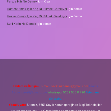
Farsça Hâr Ne Demek
için
Kısa
Hostes Olmak Için Kaç Dil Bilmek Gerekiyor
için
admin
Hostes Olmak Için Kaç Dil Bilmek Gerekiyor
için
Defne
Su-I Karin Ne Demek
için
admin
adresi
betexper.xyz
m elexbet
Reklam ve İletişim:
E-mail:
backlinkpaneli@gmail.com
Teams:
forumhizmeti@gmail.com
Whatsapp: 0262 606 0 726
Telegram:
@karabul
Yasal Uyarı:
Sitemiz, 5651 Sayılı Kanun gereğince Bilgi Teknolojileri
ve İletişim Kurumu (BTK) tarafından onaylanmış bir Yer Sağlayıcı