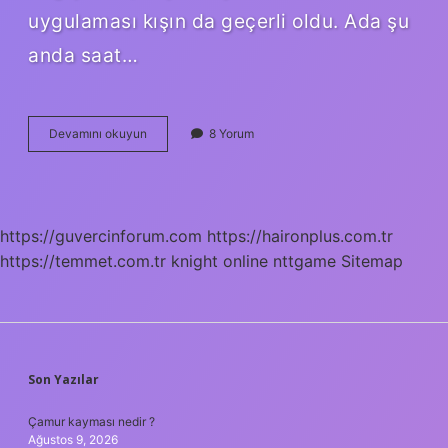
uygulaması kışın da geçerli oldu. Ada şu
anda saat…
Şu
Devamını okuyun
8 Yorum
Anda
Türkiye
Saati
Ile
Saat
https://guvercinforum.com
https://haironplus.com.tr
Kaç
https://temmet.com.tr
knight online
nttgame
Sitemap
SIDEBAR
Son Yazılar
Çamur kayması nedir ?
Ağustos 9, 2026