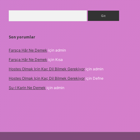
Arama
Son yorumlar
Farsça Hâr Ne Demek
için
admin
Farsça Hâr Ne Demek
için
Kısa
Hostes Olmak Için Kaç Dil Bilmek Gerekiyor
için
admin
Hostes Olmak Için Kaç Dil Bilmek Gerekiyor
için
Defne
Su-I Karin Ne Demek
için
admin
etci
vd casino
ilbet casino
ilbet yeni giriş
Betexper giriş adres