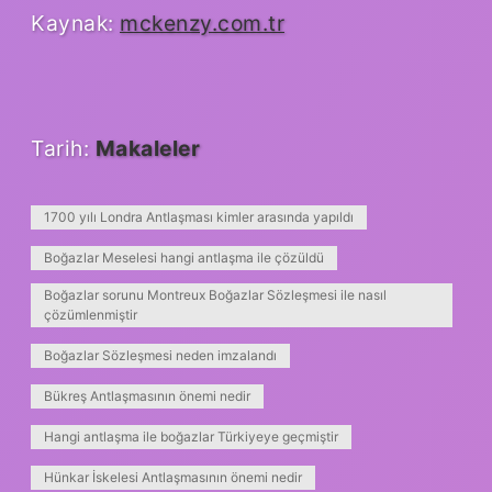
Kaynak:
mckenzy.com.tr
Tarih:
Makaleler
1700 yılı Londra Antlaşması kimler arasında yapıldı
Boğazlar Meselesi hangi antlaşma ile çözüldü
Boğazlar sorunu Montreux Boğazlar Sözleşmesi ile nasıl
çözümlenmiştir
Boğazlar Sözleşmesi neden imzalandı
Bükreş Antlaşmasının önemi nedir
Hangi antlaşma ile boğazlar Türkiyeye geçmiştir
Hünkar İskelesi Antlaşmasının önemi nedir