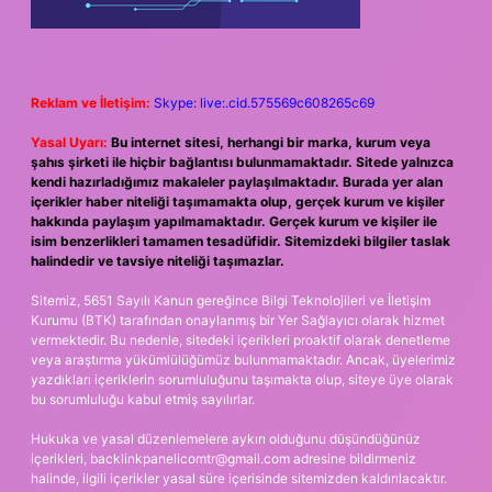
Reklam ve İletişim:
Skype: live:.cid.575569c608265c69
Yasal Uyarı:
Bu internet sitesi, herhangi bir marka, kurum veya
şahıs şirketi ile hiçbir bağlantısı bulunmamaktadır. Sitede yalnızca
kendi hazırladığımız makaleler paylaşılmaktadır. Burada yer alan
içerikler haber niteliği taşımamakta olup, gerçek kurum ve kişiler
hakkında paylaşım yapılmamaktadır. Gerçek kurum ve kişiler ile
isim benzerlikleri tamamen tesadüfidir. Sitemizdeki bilgiler taslak
halindedir ve tavsiye niteliği taşımazlar.
Sitemiz, 5651 Sayılı Kanun gereğince Bilgi Teknolojileri ve İletişim
Kurumu (BTK) tarafından onaylanmış bir Yer Sağlayıcı olarak hizmet
vermektedir. Bu nedenle, sitedeki içerikleri proaktif olarak denetleme
veya araştırma yükümlülüğümüz bulunmamaktadır. Ancak, üyelerimiz
yazdıkları içeriklerin sorumluluğunu taşımakta olup, siteye üye olarak
bu sorumluluğu kabul etmiş sayılırlar.
Hukuka ve yasal düzenlemelere aykırı olduğunu düşündüğünüz
içerikleri,
backlinkpanelicomtr@gmail.com
adresine bildirmeniz
halinde, ilgili içerikler yasal süre içerisinde sitemizden kaldırılacaktır.