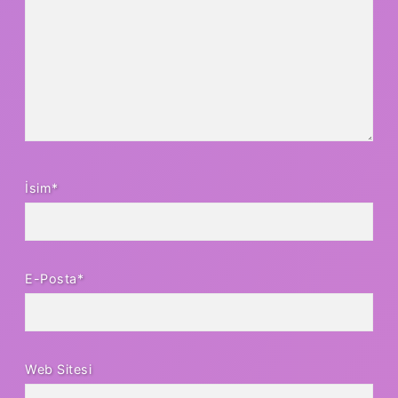
İsim*
E-Posta*
Web Sitesi