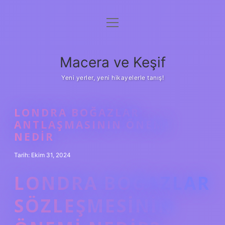
menüyü
Anasayfa
aç
Gizlilik Politikası
Macera ve Keşif
Yasal Uyarı
Yeni yerler, yeni hikayelerle tanış!
Hakkımızda
LONDRA BOĞAZLAR
ANTLAŞMASININ ÖNEMI
NEDIR
Tarih: Ekim 31, 2024
LONDRA BOĞAZLAR
SÖZLEŞMESININ