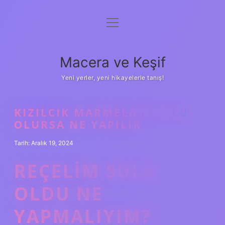
menüyü
Anasayfa
aç
Gizlilik Politikası
Macera ve Keşif
Yasal Uyarı
Yeni yerler, yeni hikayelerle tanış!
Hakkımızda
KIZILCIK MARMELATI SULU
OLURSA NE YAPILIR
Tarih: Aralık 19, 2024
REÇELIM SULU
OLDU NE
YAPMALIYIM?