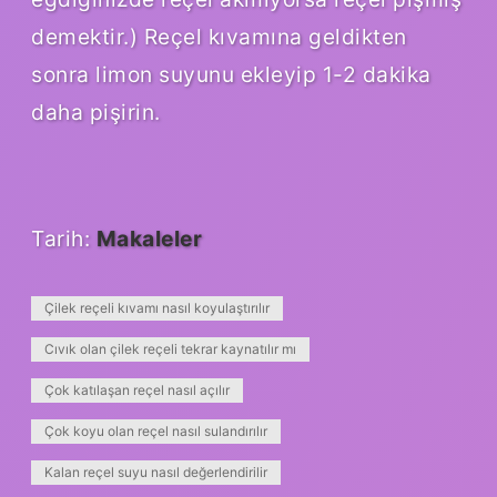
demektir.) Reçel kıvamına geldikten
sonra limon suyunu ekleyip 1-2 dakika
daha pişirin.
Tarih:
Makaleler
Çilek reçeli kıvamı nasıl koyulaştırılır
Cıvık olan çilek reçeli tekrar kaynatılır mı
Çok katılaşan reçel nasıl açılır
Çok koyu olan reçel nasıl sulandırılır
Kalan reçel suyu nasıl değerlendirilir