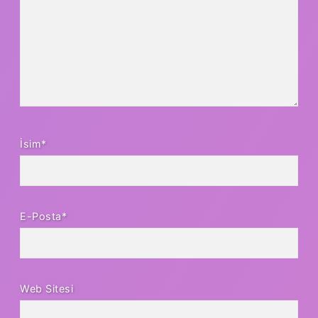
İsim*
E-Posta*
Web Sitesi