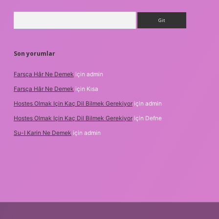
Arama
Son yorumlar
Farsça Hâr Ne Demek
için
admin
Farsça Hâr Ne Demek
için
Kısa
Hostes Olmak Için Kaç Dil Bilmek Gerekiyor
için
admin
Hostes Olmak Için Kaç Dil Bilmek Gerekiyor
için
Defne
Su-I Karin Ne Demek
için
admin
et