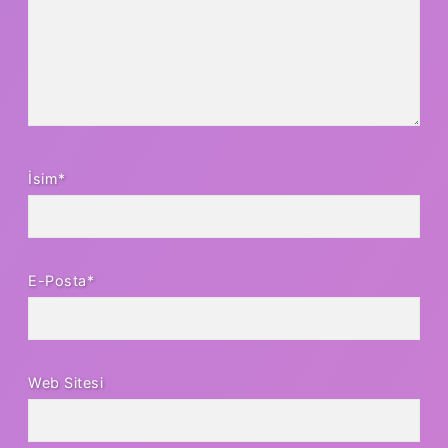
İsim*
E-Posta*
Web Sitesi