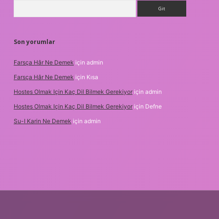
Arama
Son yorumlar
Farsça Hâr Ne Demek
için
admin
Farsça Hâr Ne Demek
için
Kısa
Hostes Olmak Için Kaç Dil Bilmek Gerekiyor
için
admin
Hostes Olmak Için Kaç Dil Bilmek Gerekiyor
için
Defne
Su-I Karin Ne Demek
için
admin
xbet