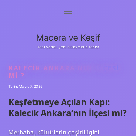
menüyü
Anasayfa
aç
Gizlilik Politikası
Macera ve Keşif
Yasal Uyarı
Yeni yerler, yeni hikayelerle tanış!
Hakkımızda
KALECIK ANKARA’NIN ILÇESI
MI ?
Tarih: Mayıs 7, 2026
Keşfetmeye Açılan Kapı:
Kalecik Ankara’nın İlçesi mi?
Merhaba, kültürlerin çeşitliliğini