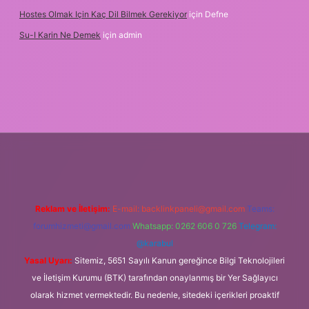
Hostes Olmak Için Kaç Dil Bilmek Gerekiyor
için
Defne
Su-I Karin Ne Demek
için
admin
t
Reklam ve İletişim:
E-mail:
backlinkpaneli@gmail.com
Teams:
forumhizmeti@gmail.com
Whatsapp: 0262 606 0 726
Telegram:
@karabul
Yasal Uyarı:
Sitemiz, 5651 Sayılı Kanun gereğince Bilgi Teknolojileri
ve İletişim Kurumu (BTK) tarafından onaylanmış bir Yer Sağlayıcı
olarak hizmet vermektedir. Bu nedenle, sitedeki içerikleri proaktif