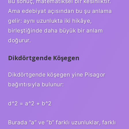
Bu sonuç, matematiksel bir kesinliktir.
Ama edebiyat açısından bu şu anlama
gelir: aynı uzunlukta iki hikâye,
birleştiğinde daha büyük bir anlam
doğurur.
Dikdörtgende Köşegen
Dikdörtgende köşegen yine Pisagor
bağıntısıyla bulunur:
d^2 = a^2 + b^2
Burada “a” ve “b” farklı uzunluklar, farklı