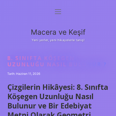
menüyü
Anasayfa
aç
Gizlilik Politikası
Macera ve Keşif
Yasal Uyarı
Yeni yerler, yeni hikayelerle tanış!
Hakkımızda
8. SINIFTA KÖŞEGEN
UZUNLUĞU NASIL BULUNUR ?
Tarih: Haziran 11, 2026
Çizgilerin Hikâyesi: 8. Sınıfta
Köşegen Uzunluğu Nasıl
Bulunur ve Bir Edebiyat
Metni Olarak Geometri