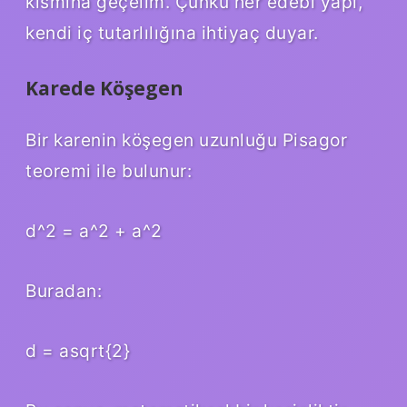
kısmına geçelim. Çünkü her edebi yapı,
kendi iç tutarlılığına ihtiyaç duyar.
Karede Köşegen
Bir karenin köşegen uzunluğu Pisagor
teoremi ile bulunur:
d^2 = a^2 + a^2
Buradan:
d = asqrt{2}